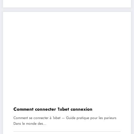
Comment connecter 1xbet connexion
Comment se connecter à 1xbet — Guide pratique pour les parieurs
Dans le monde des…