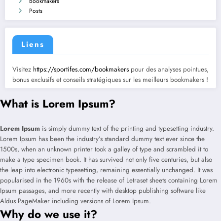
Bookmakers
Posts
Liens
Visitez
https://sportifes.com/bookmakers
pour des analyses pointues,
bonus exclusifs et conseils stratégiques sur les meilleurs bookmakers !
What is Lorem Ipsum?
Lorem Ipsum
is simply dummy text of the printing and typesetting industry.
Lorem Ipsum has been the industry’s standard dummy text ever since the
1500s, when an unknown printer took a galley of type and scrambled it to
make a type specimen book. It has survived not only five centuries, but also
the leap into electronic typesetting, remaining essentially unchanged. It was
popularised in the 1960s with the release of Letraset sheets containing Lorem
Ipsum passages, and more recently with desktop publishing software like
Aldus PageMaker including versions of Lorem Ipsum.
Why do we use it?