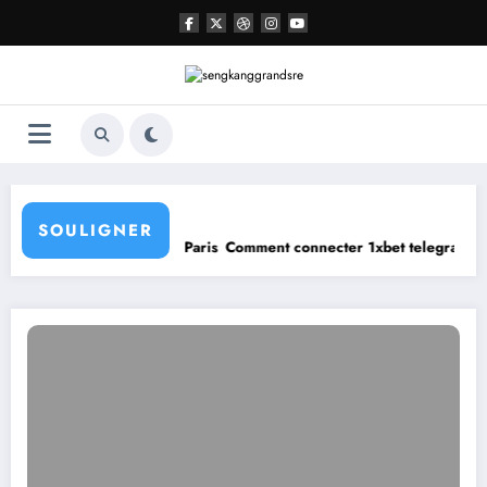
Aller
au
contenu
SOULIGNER
ifications de Paris
Comment connecter 1xbet telegram pour les Paris
Comment connecter 1xbet telegram pour les Paris