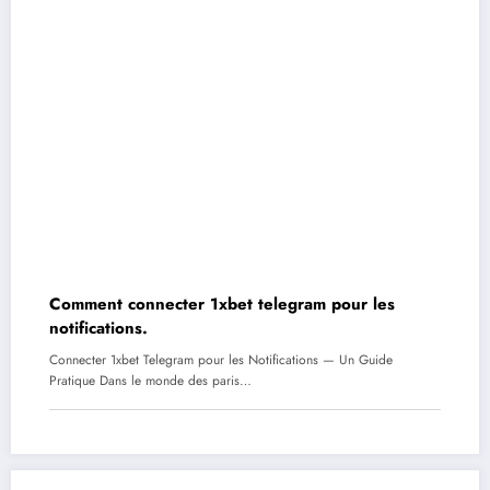
Comment connecter 1xbet telegram pour les
notifications.
Connecter 1xbet Telegram pour les Notifications — Un Guide
Pratique Dans le monde des paris…