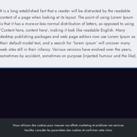
It is a long established fact that a reader will be distracted by the readable
content of a page when looking at its layout. The point of using Lorem Ipsum
is that it has a more-or-less normal distribution of letters, as opposed to using
‘Content here, content here’, making it look like readable English. Many
desktop publishing packages and web page editors now use Lorem Ipsum as
their default model text, and a search for ‘lorem ipsum’ will uncover many
web sites still in their infancy. Various versions have evolved over the years,
sometimes by accident, sometimes on purpose (injected humour and the like).
Nous utilisons des cookies pour mesurer nos efforts marketing et améliorer nos services.
Veuillez consulter les paramètres des cookies et confirmer votre choix.
Politique de cookies
Conditions d’utilisation
Politique de confidentialité