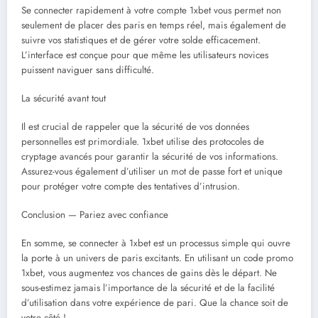
Se connecter rapidement à votre compte 1xbet vous permet non
seulement de placer des paris en temps réel, mais également de
suivre vos statistiques et de gérer votre solde efficacement.
L’interface est conçue pour que même les utilisateurs novices
puissent naviguer sans difficulté.
La sécurité avant tout
Il est crucial de rappeler que la sécurité de vos données
personnelles est primordiale. 1xbet utilise des protocoles de
cryptage avancés pour garantir la sécurité de vos informations.
Assurez-vous également d’utiliser un mot de passe fort et unique
pour protéger votre compte des tentatives d’intrusion.
Conclusion — Pariez avec confiance
En somme, se connecter à 1xbet est un processus simple qui ouvre
la porte à un univers de paris excitants. En utilisant un code promo
1xbet, vous augmentez vos chances de gains dès le départ. Ne
sous-estimez jamais l’importance de la sécurité et de la facilité
d’utilisation dans votre expérience de pari. Que la chance soit de
votre côté !