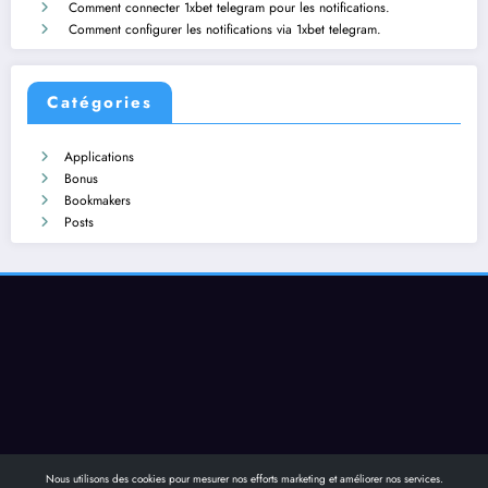
Comment connecter 1xbet telegram pour les notifications.
Comment configurer les notifications via 1xbet telegram.
Catégories
Applications
Bonus
Bookmakers
Posts
Nous utilisons des cookies pour mesurer nos efforts marketing et améliorer nos services.