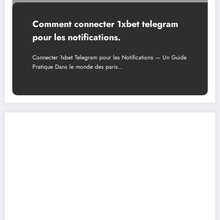
Comment connecter 1xbet telegram
pour les notifications.
Connecter 1xbet Telegram pour les Notifications — Un Guide
Pratique Dans le monde des paris…