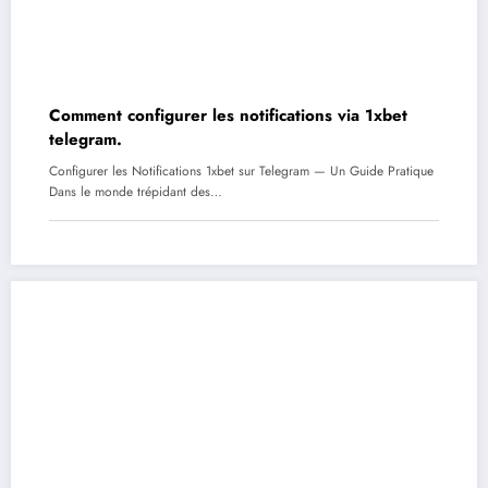
Comment configurer les notifications via 1xbet
telegram.
Configurer les Notifications 1xbet sur Telegram — Un Guide Pratique
Dans le monde trépidant des…