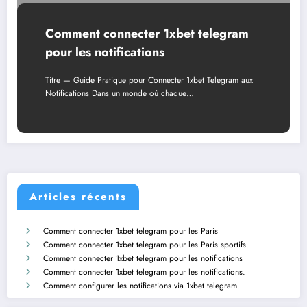
Comment connecter 1xbet telegram
pour les notifications
Titre — Guide Pratique pour Connecter 1xbet Telegram aux
Notifications Dans un monde où chaque…
Articles récents
Comment connecter 1xbet telegram pour les Paris
Comment connecter 1xbet telegram pour les Paris sportifs.
Comment connecter 1xbet telegram pour les notifications
Comment connecter 1xbet telegram pour les notifications.
Comment configurer les notifications via 1xbet telegram.